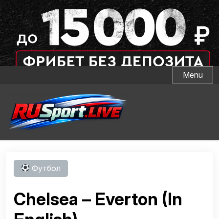
Skip
Menu
to
content
Футбол
Chelsea – Everton (In