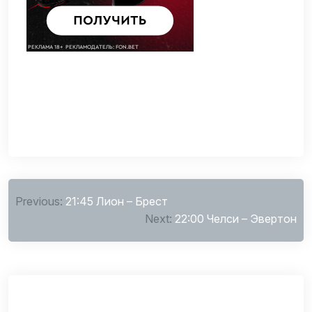
Навигация
Previous:
21:45 Лион – Брест
по
Next:
22:00 Челси – Эвертон
записям