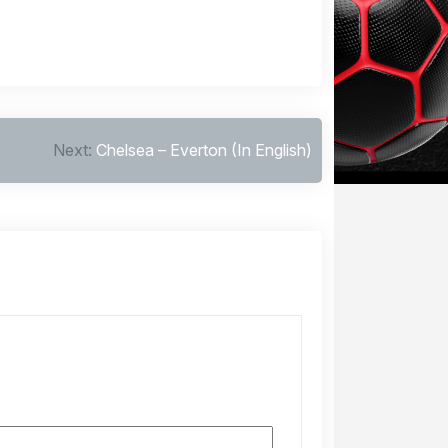
Next:
Chelsea – Everton (In English)