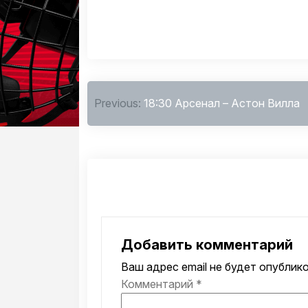
Навигация
Previous:
18:30 Арсенал – Астон Вилла
по
записям
Добавить комментарий
Ваш адрес email не будет опублико
Комментарий
*