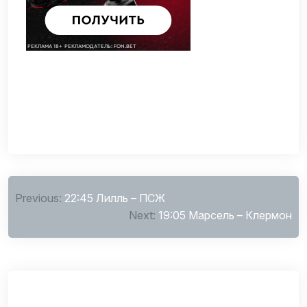
Навигация
Previous:
22:45 Лилль – ПСЖ
по
Next:
19:05 Марсель – Клермон
записям