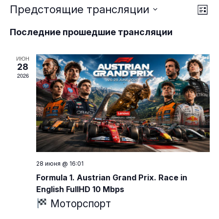
Тр
Нав
Предстоящие трансляции
Спис
пр
Выбрать
по
Последние прошедшие трансляции
на
дату.
пр
ИЮН
28
2026
28 июня @ 16:01
Formula 1. Austrian Grand Prix. Race in
English FullHD 10 Mbps
Моторспорт