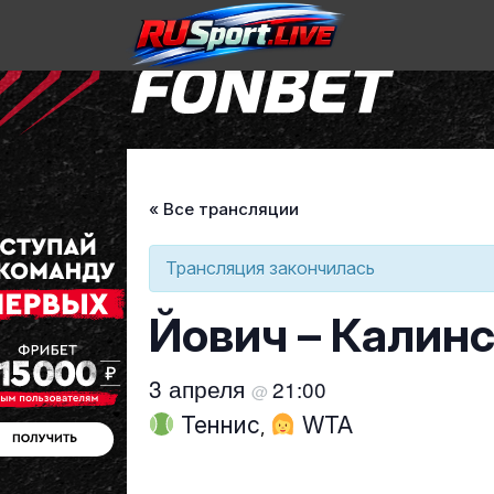
Skip
to
« Все трансляции
content
Трансляция закончилась
Йович – Калинс
3 апреля
21:00
@
Теннис
WTA
,