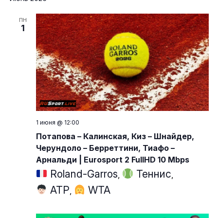
на
дату.
пр
ПН
1
1 июня @ 12:00
Потапова – Калинская, Киз – Шнайдер,
Черундоло – Берреттини, Тиафо –
Арнальди | Eurosport 2 FullHD 10 Mbps
Roland-Garros
Теннис
,
,
ATP
WTA
,