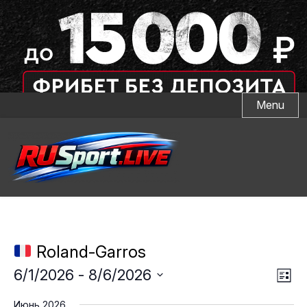
Skip
Menu
to
content
Roland-Garros
Тр
Нав
6/1/2026
 - 
8/6/2026
Спис
пр
Выбрать
по
Июнь 2026