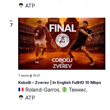
ATP
ВС
7
7 июня @ 15:01
Kobolli – Zverev | In English FullHD 10 Mbps
Roland-Garros
Теннис
,
,
ATP