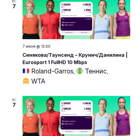
ВС
7
7 июня @ 12:00
Синякова/Таунсенд – Крунич/Данилина |
Eurosport 1 FullHD 10 Mbps
Roland-Garros
Теннис
,
,
WTA
ВС
7