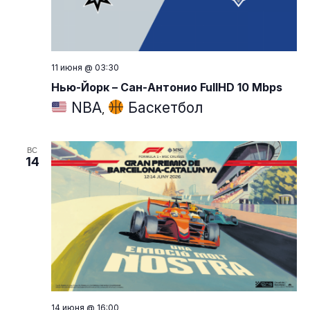
11 июня @ 03:30
Нью-Йорк – Сан-Антонио FullHD 10 Mbps
NBA
Баскетбол
,
ВС
14
14 июня @ 16:00