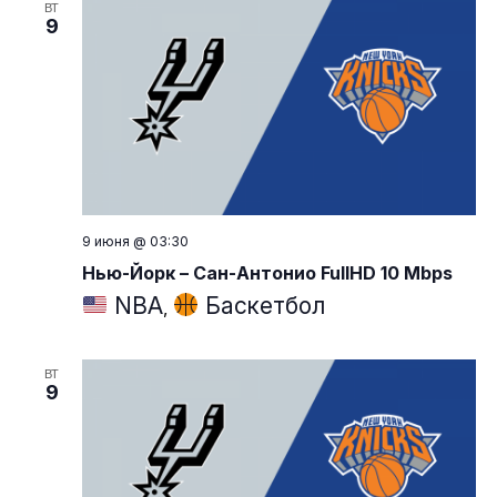
ВТ
9
9 июня @ 03:30
Нью-Йорк – Сан-Антонио FullHD 10 Mbps
NBA
Баскетбол
,
ВТ
9