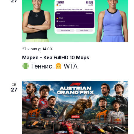
27
27 июня @ 14:00
Мария – Киз FullHD 10 Mbps
Теннис
WTA
,
СБ
27