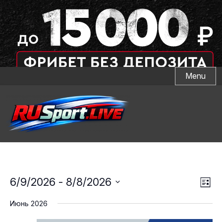
Skip
Menu
to
content
Тр
Нав
6/9/2026
 - 
8/8/2026
Спис
пр
Выбрать
по
Июнь 2026
на
дату.
пр