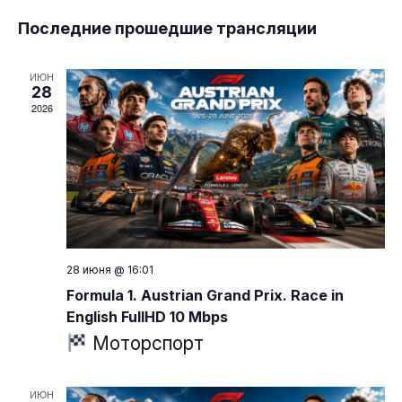
пр
Выбрать
по
Последние прошедшие трансляции
на
дату.
пр
ИЮН
28
2026
28 июня @ 16:01
Formula 1. Austrian Grand Prix. Race in
English FullHD 10 Mbps
Моторспорт
ИЮН