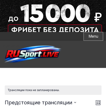
Skip
Menu
to
content
Трансляции пока не запланированы.
Тр
Нав
Предстоящие трансляции
Спис